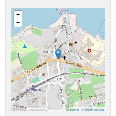
+
−
Leaflet
| ©
OpenStreetMap