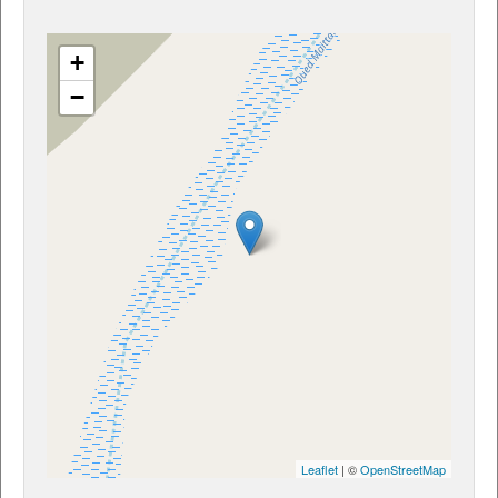
+
−
Leaflet
| ©
OpenStreetMap