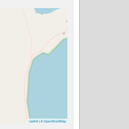
Leaflet
| ©
OpenStreetMap