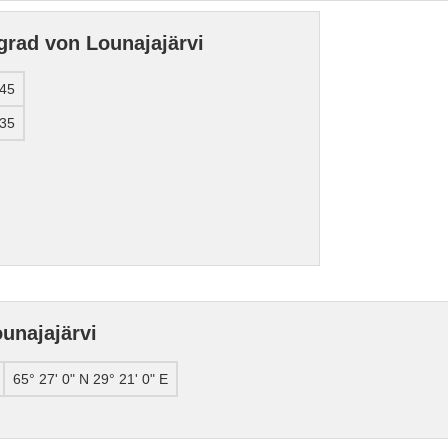
grad von Lounajajärvi
.45
.35
unajajärvi
65° 27' 0" N 29° 21' 0" E