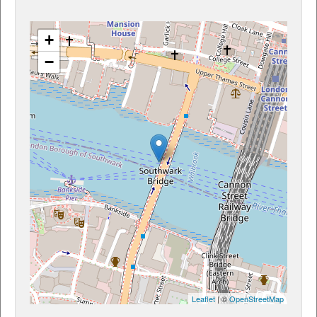
+
−
Leaflet
| ©
OpenStreetMap