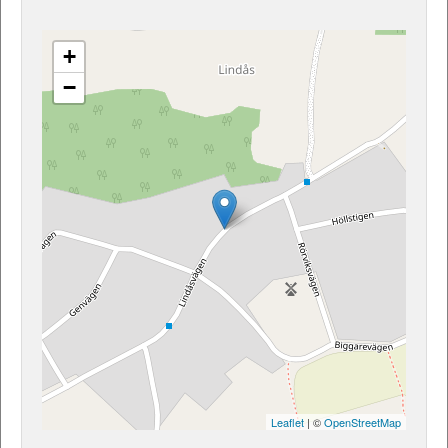
+
−
Leaflet
| ©
OpenStreetMap