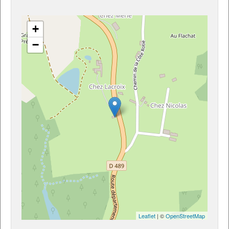
+
−
Leaflet
| ©
OpenStreetMap