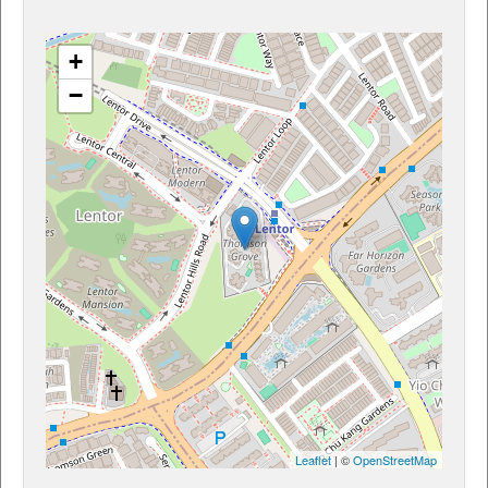
+
−
Leaflet
| ©
OpenStreetMap