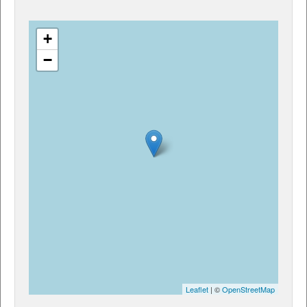
+
−
Leaflet
| ©
OpenStreetMap