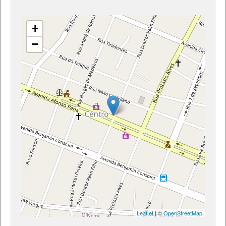
+
−
Leaflet
| ©
OpenStreetMap