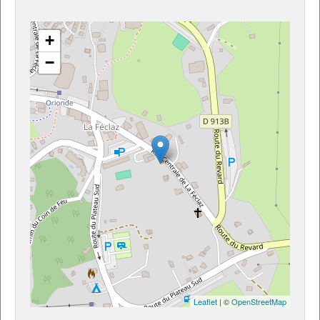
+
−
Leaflet
| ©
OpenStreetMap