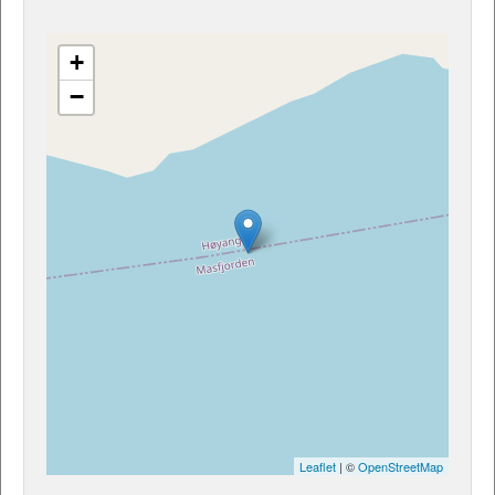
+
−
Leaflet
| ©
OpenStreetMap