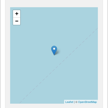
+
−
Leaflet
| ©
OpenStreetMap