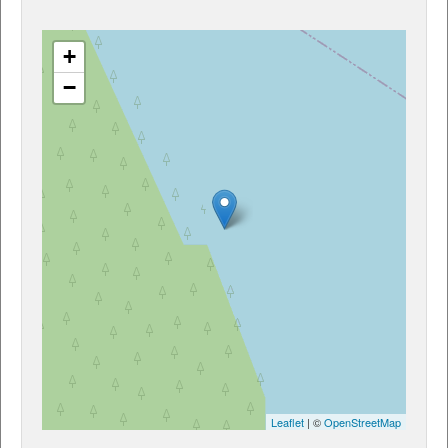
+
−
Leaflet
| ©
OpenStreetMap