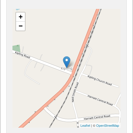
+
−
Leaflet
| ©
OpenStreetMap