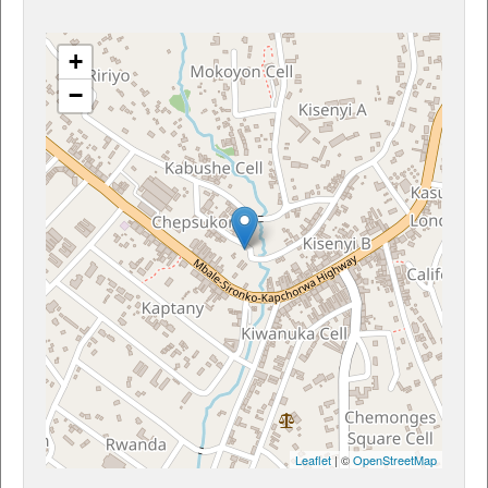
+
−
Leaflet
| ©
OpenStreetMap