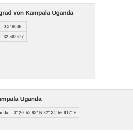
ngrad von Kampala Uganda
0.348036
32.582477
ampala Uganda
anda
0° 20' 52.93" N 32° 34' 56.917" E