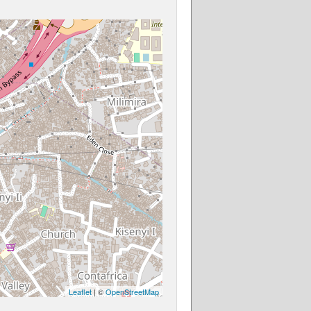
Leaflet
| ©
OpenStreetMap