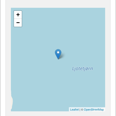
+
−
Leaflet
| ©
OpenStreetMap