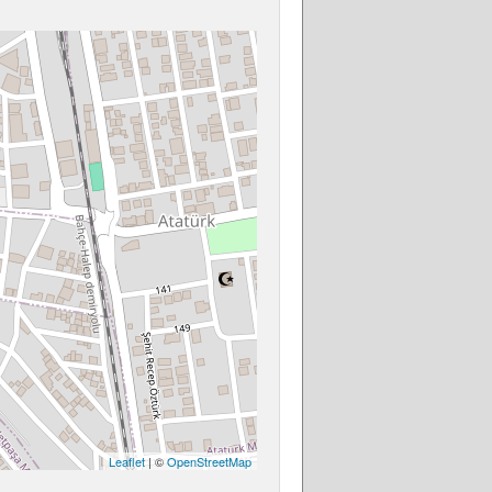
Leaflet
| ©
OpenStreetMap