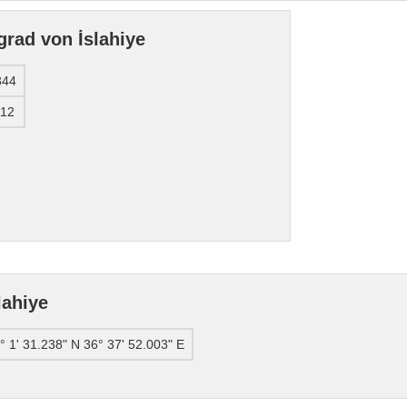
rad von İslahiye
344
112
lahiye
° 1' 31.238" N 36° 37' 52.003" E