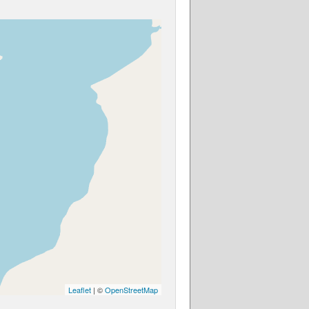
Leaflet
| ©
OpenStreetMap