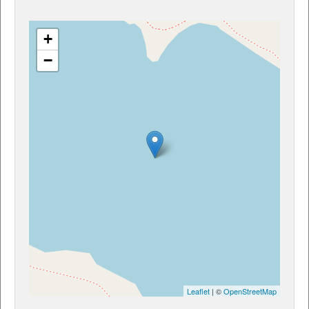
+
−
Leaflet
| ©
OpenStreetMap