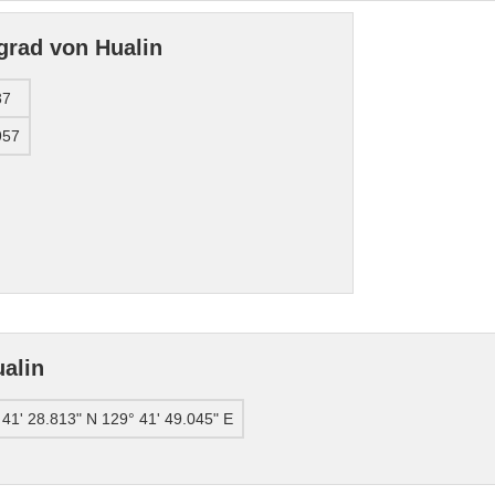
grad von Hualin
37
957
alin
 41' 28.813" N 129° 41' 49.045" E