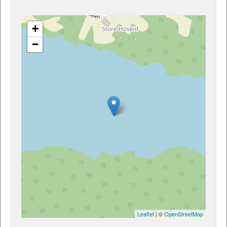
+
−
Leaflet
| ©
OpenStreetMap