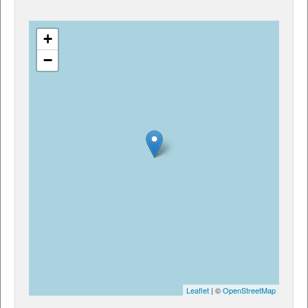
+
−
Leaflet
| ©
OpenStreetMap