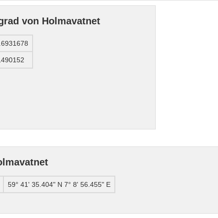
grad von Holmavatnet
.6931678
1490152
olmavatnet
59° 41' 35.404" N 7° 8' 56.455" E