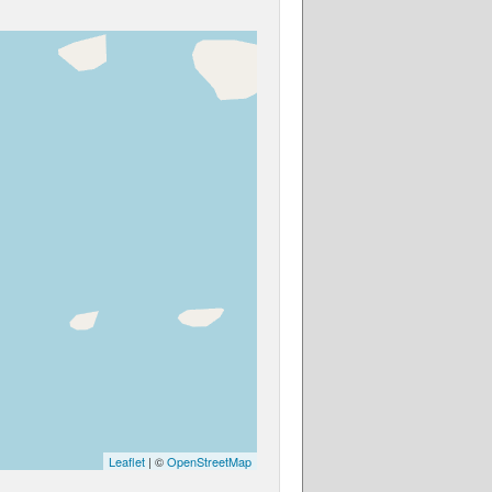
Leaflet
| ©
OpenStreetMap