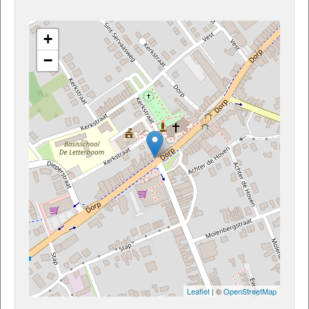
+
−
Leaflet
| ©
OpenStreetMap