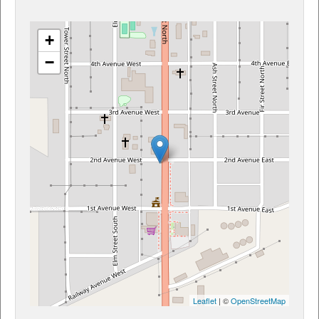
+
−
Leaflet
| ©
OpenStreetMap