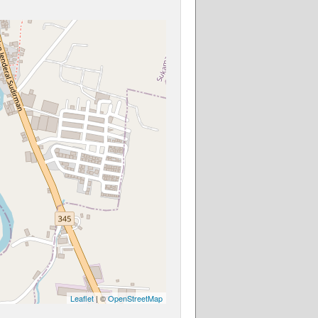
Leaflet
| ©
OpenStreetMap