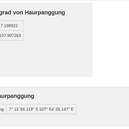
ngrad von Haurpanggung
-7.198922
107.907263
aurpanggung
ng
7° 11' 56.119" S 107° 54' 26.147" E