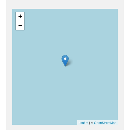
+
−
Leaflet
| ©
OpenStreetMap