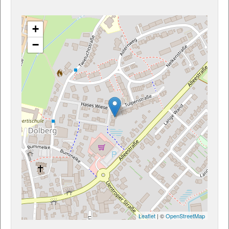
+
−
Leaflet
| ©
OpenStreetMap