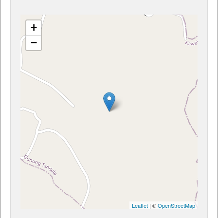
+
−
Leaflet
| ©
OpenStreetMap