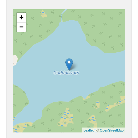
+
−
Leaflet
| ©
OpenStreetMap