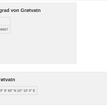
grad von Grøtvatn
66667
øtvatn
3° 8' 60" N 10° 10' 0" E