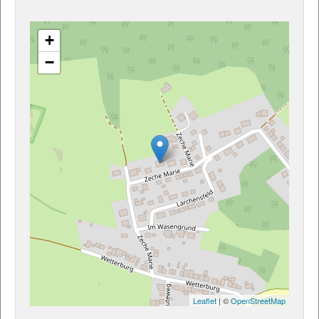
+
−
Leaflet
| ©
OpenStreetMap