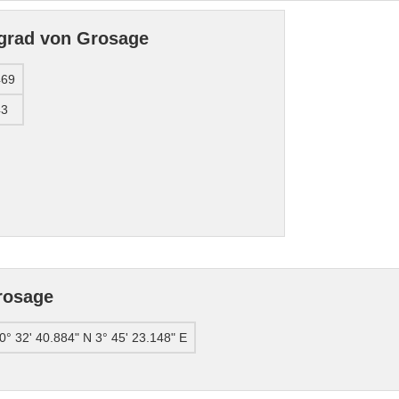
grad von Grosage
469
43
rosage
0° 32' 40.884" N 3° 45' 23.148" E