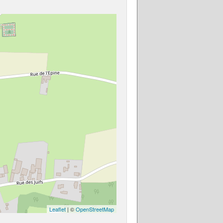
Leaflet
| ©
OpenStreetMap