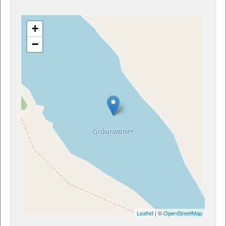
+
−
Leaflet
| ©
OpenStreetMap