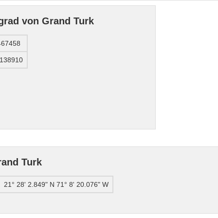
grad von Grand Turk
467458
.138910
rand Turk
21° 28' 2.849" N 71° 8' 20.076" W