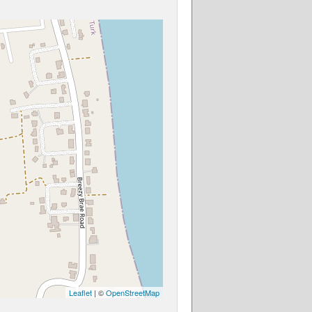
Leaflet
| ©
OpenStreetMap