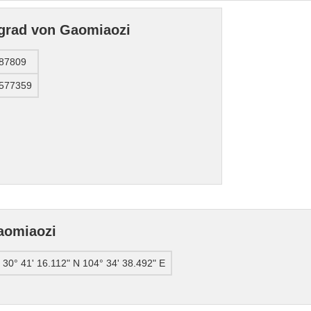
grad von Gaomiaozi
687809
.577359
aomiaozi
30° 41' 16.112" N 104° 34' 38.492" E