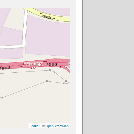
Leaflet
| ©
OpenStreetMap