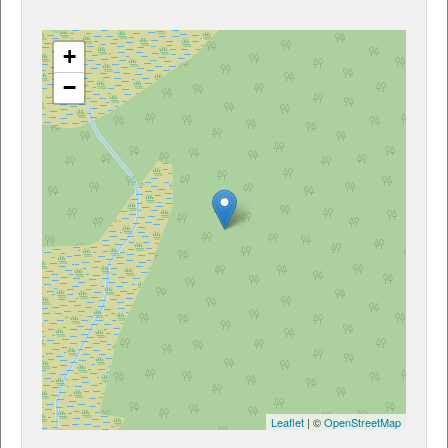
+
−
Leaflet
| ©
OpenStreetMap