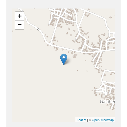
+
−
Leaflet
| ©
OpenStreetMap