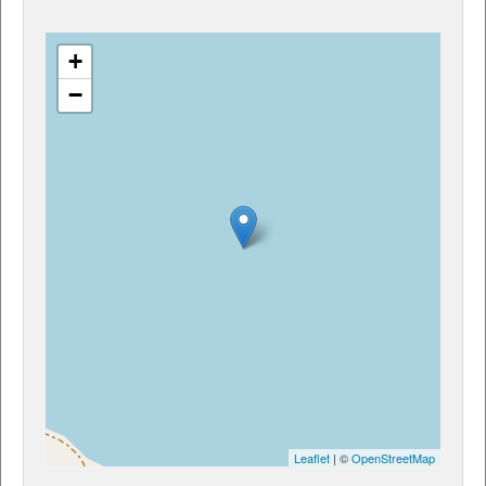
+
−
Leaflet
| ©
OpenStreetMap