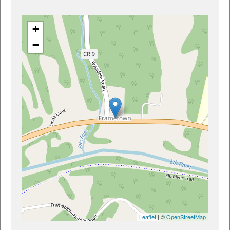
+
−
Leaflet
| ©
OpenStreetMap