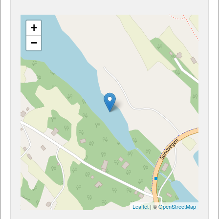
+
−
Leaflet
| ©
OpenStreetMap