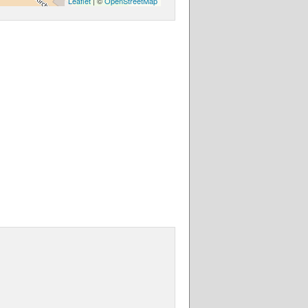
Leaflet
| ©
OpenStreetMap