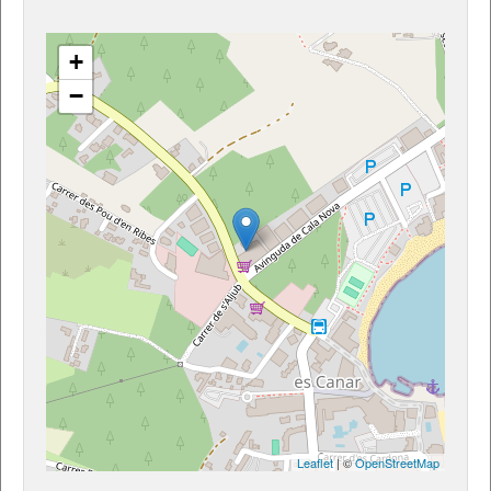
+
−
Leaflet
| ©
OpenStreetMap