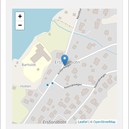
+
−
Leaflet
| ©
OpenStreetMap