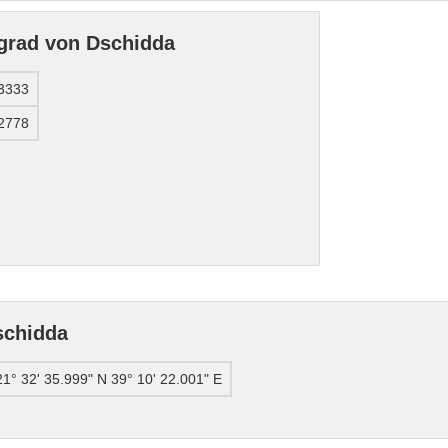
grad von Dschidda
3333
2778
schidda
21° 32' 35.999" N 39° 10' 22.001" E