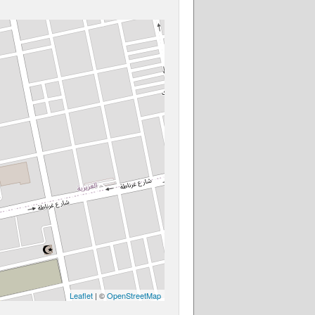
Leaflet
| ©
OpenStreetMap