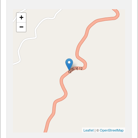
+
−
Leaflet
| ©
OpenStreetMap