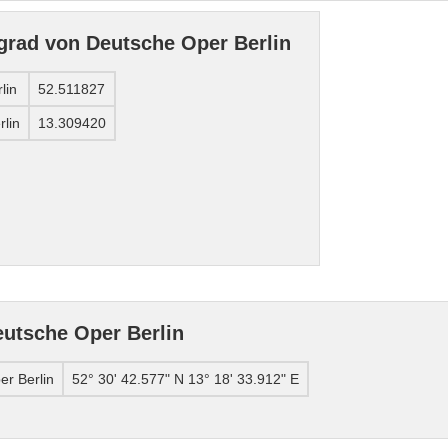
grad von Deutsche Oper Berlin
lin
52.511827
lin
13.309420
utsche Oper Berlin
r Berlin
52° 30' 42.577" N 13° 18' 33.912" E