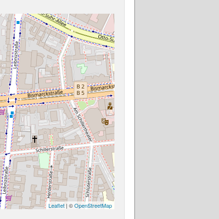
Leaflet
| ©
OpenStreetMap