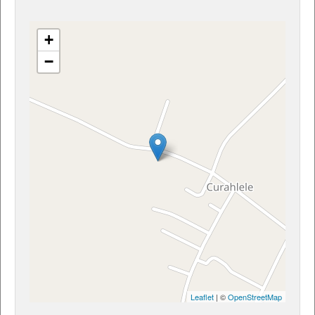
+
−
Leaflet
| ©
OpenStreetMap