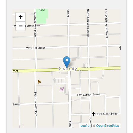
+
−
Leaflet
| ©
OpenStreetMap